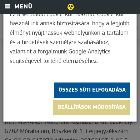
MENÜ
Ez a weboldal cookie-kat használ. Cookie-kat
használunk annak biztosítására, hogy a legjobb
0
38,9°C
élményt nyújthassuk webhelyünkön a tartalom
és a hirdetések személyre szabásához,
valamint a forgalmunk Google Analytics
ÁSZF
segítségével történő elemzéséhez.
Általános Szerződési Feltételek (ÁSZF) – MÓRANET
Nonprofit Közhasznú Kft.
ÖSSZES SÜTI ELFOGADÁSA
I. Általános rendelkezések
BEÁLLÍTÁSOK MÓDOSÍTÁSA
Szolgáltató adatai:
Név: MÓRANET Nonprofit Közhasznú Kft. Székhely:
6782 Mórahalom, Röszkei út 1. Cégjegyzékszám: