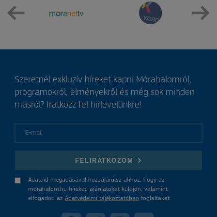
Szeretnél exkluzív híreket kapni Mórahalomról,
programokról, élményekről és még sok minden
másról? Iratkozz fel hírlevelünkre!
E-mail
FELIRATKOZOM
Adataid megadásával hozzájárulsz ahhoz, hogy az
morahalom.hu híreket, ajánlatokat küldjön, valamint
elfogadod az
Adatvédelmi tájékoztatóban
foglaltakat.