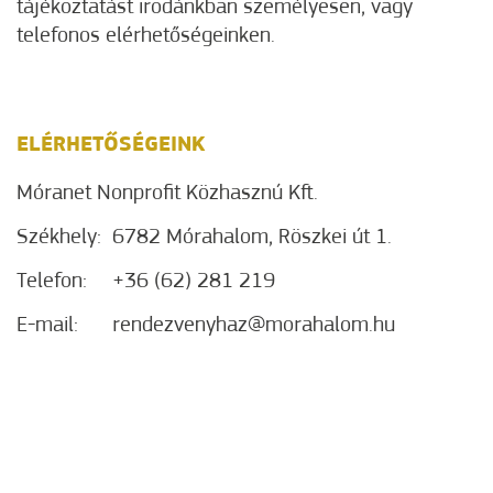
tájékoztatást irodánkban személyesen, vagy
telefonos elérhetőségeinken.
ELÉRHETŐSÉGEINK
Móranet Nonprofit Közhasznú Kft.
Székhely:
6782 Mórahalom, Röszkei út 1.
Telefon:
+36 (62) 281 219
E-mail:
rendezvenyhaz@morahalom.hu