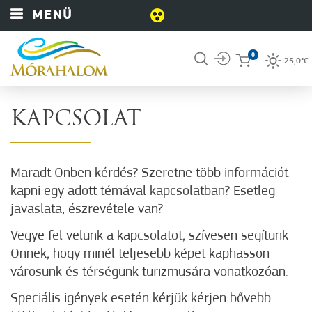
MENÜ
0
25,0°C
KAPCSOLAT
Maradt Önben kérdés? Szeretne több információt
kapni egy adott témával kapcsolatban? Esetleg
javaslata, észrevétele van?
Vegye fel velünk a kapcsolatot, szívesen segítünk
Önnek, hogy minél teljesebb képet kaphasson
városunk és térségünk turizmusára vonatkozóan.
Speciális igények esetén kérjük kérjen bővebb