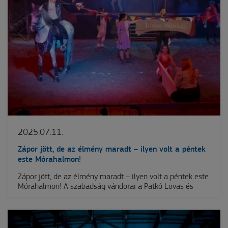
2025.07.11.
Zápor jött, de az élmény maradt – ilyen volt a péntek
este Mórahalmon!
Zápor jött, de az élmény maradt – ilyen volt a péntek este
Mórahalmon! A szabadság vándorai a Patkó Lovas és