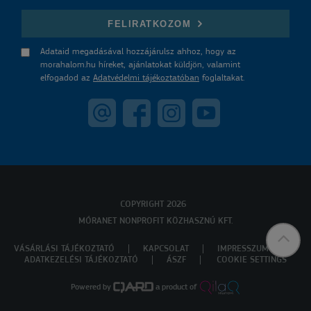
E-mail
FELIRATKOZOM
Adataid megadásával hozzájárulsz ahhoz, hogy az
morahalom.hu híreket, ajánlatokat küldjön, valamint
elfogadod az
Adatvédelmi tájékoztatóban
foglaltakat.
COPYRIGHT 2026
MÓRANET NONPROFIT KÖZHASZNÚ KFT.
VÁSÁRLÁSI TÁJÉKOZTATÓ
KAPCSOLAT
IMPRESSZUM
ADATKEZELÉSI TÁJÉKOZTATÓ
ÁSZF
COOKIE SETTINGS
Powered by
a product of