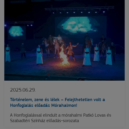
2025.06.29.
Történelem, zene és lélek – Felejthetetlen volt a
Honfoglalás előadás Mórahalmon!
A Honfoglalással elindult a mórahalmi Patkó Lovas és
Szabadtéri Színház előadás-sorozata