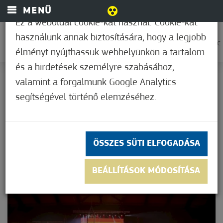
MENÜ
Ez a weboldal cookie-kat használ. Cookie-kat
használunk annak biztosítására, hogy a legjobb
0
33,9°C
élményt nyújthassuk webhelyünkön a tartalom
és a hirdetések személyre szabásához,
KEZDŐOLDAL
valamint a forgalmunk Google Analytics
HÍREK
segítségével történő elemzéséhez.
HÍREK
ÖSSZES SÜTI ELFOGADÁSA
BEÁLLÍTÁSOK MÓDOSÍTÁSA