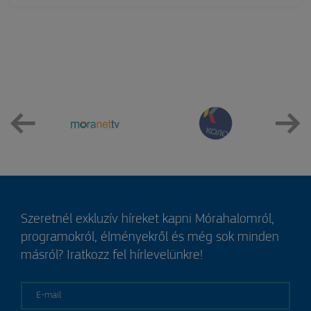
Szeretnél exkluzív híreket kapni Mórahalomról,
programokról, élményekről és még sok minden
másról? Iratkozz fel hírlevelünkre!