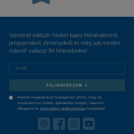
Szeretnél exkluzív híreket kapni Mórahalomról,
programokról, élményekről és még sok minden
másról? Iratkozz fel hírlevelünkre!
E-mail
FELIRATKOZOM
Adataid megadásával hozzájárulsz ahhoz, hogy az
morahalom.hu híreket, ajánlatokat küldjön, valamint
elfogadod az
Adatvédelmi tájékoztatóban
foglaltakat.