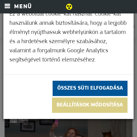
MENÜ
Ez a weboldal cookie-kat használ. Cookie-kat
használunk annak biztosítására, hogy a legjobb
0
30,6°C
élményt nyújthassuk webhelyünkön a tartalom
és a hirdetések személyre szabásához,
KEZDŐOLDAL
valamint a forgalmunk Google Analytics
VIDEÓK
segítségével történő elemzéséhez.
VIDEÓK
ÖSSZES SÜTI ELFOGADÁSA
BEÁLLÍTÁSOK MÓDOSÍTÁSA