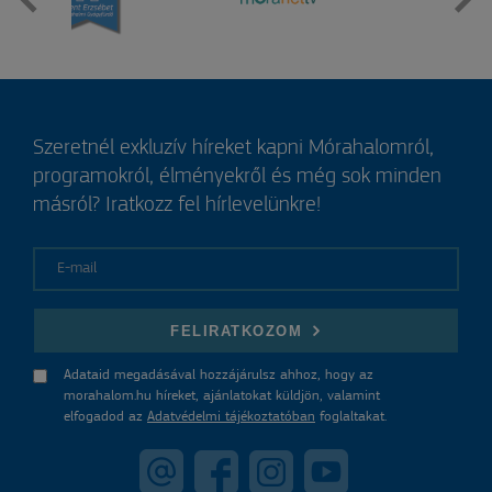
Szeretnél exkluzív híreket kapni Mórahalomról,
programokról, élményekről és még sok minden
másról? Iratkozz fel hírlevelünkre!
E-mail
FELIRATKOZOM
Adataid megadásával hozzájárulsz ahhoz, hogy az
morahalom.hu híreket, ajánlatokat küldjön, valamint
elfogadod az
Adatvédelmi tájékoztatóban
foglaltakat.