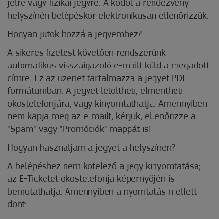
jelre vagy fizikai jegyre. A kódot a rendezvény
helyszínén belépéskor elektronikusan ellenőrizzük.
Hogyan jutok hozzá a jegyemhez?
A sikeres fizetést követően rendszerünk
automatikus visszaigazoló e-mailt küld a megadott
címre. Ez az üzenet tartalmazza a jegyet PDF
formátumban. A jegyet letöltheti, elmentheti
okostelefonjára, vagy kinyomtathatja. Amennyiben
nem kapja meg az e-mailt, kérjük, ellenőrizze a
"Spam" vagy "Promóciók" mappát is!
Hogyan használjam a jegyet a helyszínen?
A belépéshez nem kötelező a jegy kinyomtatása;
az E-Ticketet okostelefonja képernyőjén is
bemutathatja. Amennyiben a nyomtatás mellett
dönt: