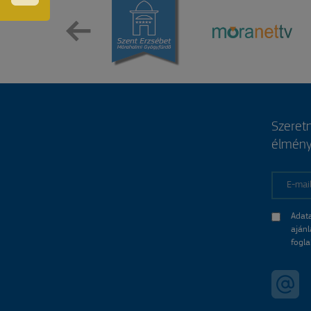
IRATKOZZON
FEL
HÍRLEVELÜNKRE
Szeretn
élménye
E-mail
Adat
ajánl
fogla