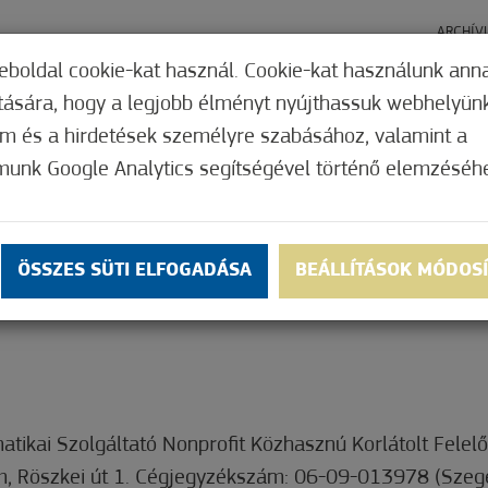
ARCHÍV
eboldal cookie-kat használ. Cookie-kat használunk ann
ítására, hogy a legjobb élményt nyújthassuk webhelyün
HÍREK
ELŐADÁSOK
om és a hirdetések személyre szabásához, valamint a
munk Google Analytics segítségével történő elemzéséh
ÖSSZES SÜTI ELFOGADÁSA
BEÁLLÍTÁSOK MÓDOS
tikai Szolgáltató Nonprofit Közhasznú Korlátolt Fele
m, Röszkei út 1. Cégjegyzékszám: 06-09-013978 (Szeg