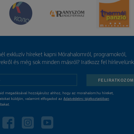
él exkluzív híreket kapni Mórahalomról, programokról,
kről és még sok minden másról? Iratkozz fel hírlevelünk
FELIRATKOZOM
aid megadásával hozzájárulsz ahhoz, hogy az morahalom.hu híreket,
atokat küldjön, valamint elfogadod az
Adatvédelmi tájékoztatóban
ltakat.