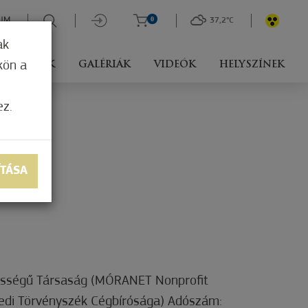
UM
0
37,2°C
ak
kön a
RÓLUNK
GALÉRIÁK
VIDEÓK
HELYSZÍNEK
ez.
ÍTÁSA
lősségű Társaság (MÓRANET Nonprofit
edi Törvényszék Cégbírósága) Adószám: