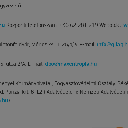
ügyvezető
hu
Központi telefonszám: +36 62 281 219 Weboldal:
w
latonföldvár, Móricz Zs. u. 26/b/3. E-mail:
info@qilaq.
S. utca 2/A. E-mail:
dpo@maxentropia.hu
gyei Kormányhivatal, Fogyasztóvédelmi Osztály. Béké
d, Párizsi krt. 8-12.) Adatvédelem: Nemzeti Adatvéde
.hu
)