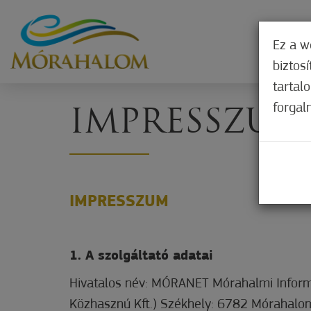
Ez a w
biztos
tartal
forgal
IMPRESSZUM
IMPRESSZUM
1. A szolgáltató adatai
Hivatalos név: MÓRANET Mórahalmi Informa
Közhasznú Kft.) Székhely: 6782 Mórahalo