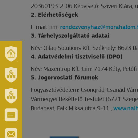
20360193-2-06 Képviselő: Sziveri Klára, 
2. Elérhetőségek
E-mail cím:
rendezvenyhaz@morahalom.
3. Tárhelyszolgáltató adatai
Név: Qilaq Solutions Kft. Székhely: 8623 Ba
4. Adatvédelmi tisztviselő (DPO)
VÁROSUNK
ÉS
Név: Maxentrop Kft. Cím: 7174 Kéty, Petőfi 
TÉRSÉGÜNK
5. Jogorvoslati fórumok
MÓRAHALOM
TURISZTIKA
Fogyasztóvédelem: Csongrád-Csanád Várme
Vármegyei Békéltető Testület (6721 Szege
SZT.
Budapest, Falk Miksa utca 9-11.,
www.naih
ERZSÉBET
GYÓGYFÜRDŐ
VÁROS-
ÉS
TURISZTIKAI
KÁRTYA