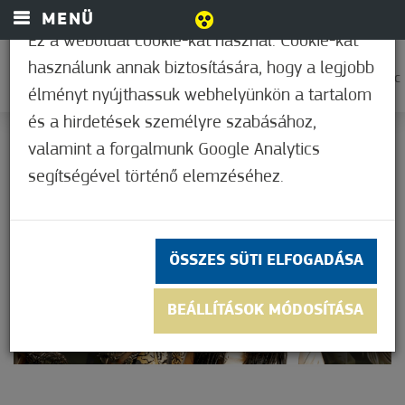
MENÜ
Ez a weboldal cookie-kat használ. Cookie-kat
használunk annak biztosítására, hogy a legjobb
0
37,2°C
élményt nyújthassuk webhelyünkön a tartalom
és a hirdetések személyre szabásához,
valamint a forgalmunk Google Analytics
segítségével történő elemzéséhez.
ÖSSZES SÜTI ELFOGADÁSA
BEÁLLÍTÁSOK MÓDOSÍTÁSA