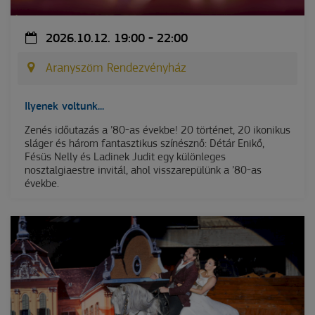
2026.10.12. 19:00 - 22:00
Aranyszöm Rendezvényház
Ilyenek voltunk...
Zenés időutazás a ’80-as évekbe! 20 történet, 20 ikonikus
sláger és három fantasztikus színésznő: Détár Enikő,
Fésüs Nelly és Ladinek Judit egy különleges
nosztalgiaestre invitál, ahol visszarepülünk a ’80-as
évekbe.