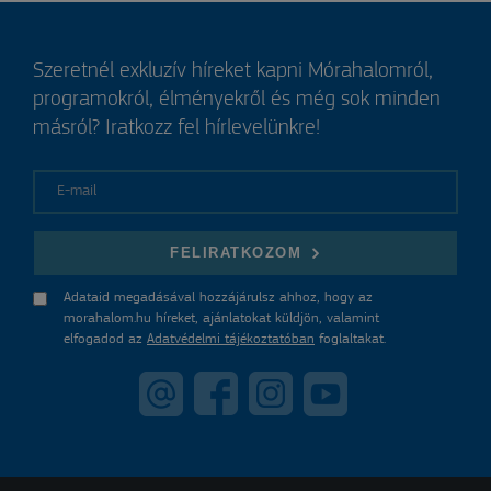
Szeretnél exkluzív híreket kapni Mórahalomról,
programokról, élményekről és még sok minden
másról? Iratkozz fel hírlevelünkre!
E-mail
FELIRATKOZOM
Adataid megadásával hozzájárulsz ahhoz, hogy az
morahalom.hu híreket, ajánlatokat küldjön, valamint
elfogadod az
Adatvédelmi tájékoztatóban
foglaltakat.