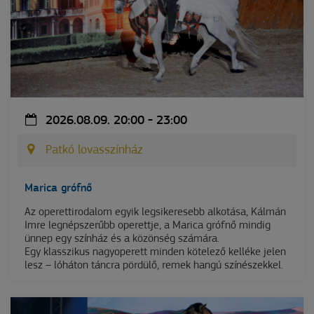
2026.08.09. 20:00 - 23:00
Patkó lovasszínház
Marica grófnő
Az operettirodalom egyik legsikeresebb alkotása, Kálmán
Imre legnépszerűbb operettje, a Marica grófnő mindig
ünnep egy színház és a közönség számára.
Egy klasszikus nagyoperett minden kötelező kelléke jelen
lesz – lóháton táncra pördülő, remek hangú színészekkel.