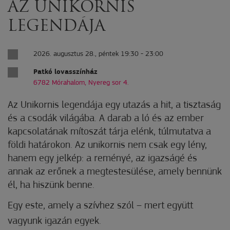
AZ UNIKORNIS
LEGENDÁJA
2026. augusztus 28., péntek 19:30 - 23:00
Patkó lovasszínház
6782 Mórahalom, Nyereg sor 4.
Az Unikornis legendája egy utazás a hit, a tisztaság
és a csodák világába. A darab a ló és az ember
kapcsolatának mítoszát tárja elénk, túlmutatva a
földi határokon. Az unikornis nem csak egy lény,
hanem egy jelkép: a reményé, az igazságé és
annak az erőnek a megtestesülése, amely bennünk
él, ha hiszünk benne.
Egy este, amely a szívhez szól – mert együtt
vagyunk igazán egyek.