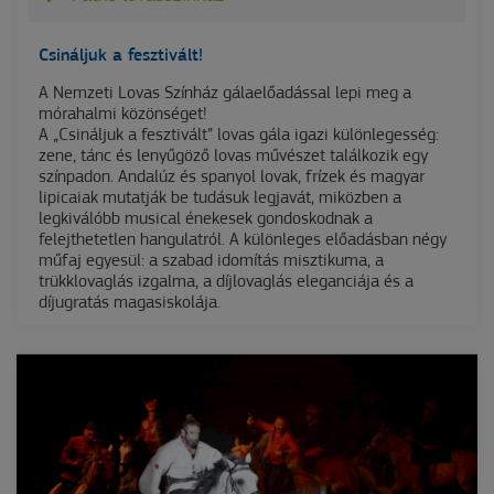
Csináljuk a fesztivált!
A Nemzeti Lovas Színház gálaelőadással lepi meg a
mórahalmi közönséget!
A „Csináljuk a fesztivált” lovas gála igazi különlegesség:
zene, tánc és lenyűgöző lovas művészet találkozik egy
színpadon. Andalúz és spanyol lovak, frízek és magyar
lipicaiak mutatják be tudásuk legjavát, miközben a
legkiválóbb musical énekesek gondoskodnak a
felejthetetlen hangulatról. A különleges előadásban négy
műfaj egyesül: a szabad idomítás misztikuma, a
trükklovaglás izgalma, a díjlovaglás eleganciája és a
díjugratás magasiskolája.