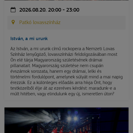
2026.08.20. 20:00 - 23:00
Patkó lovasszínház
István, a mi urunk
Az István, a mi urunk című rockopera a Nemzeti Lovas
Színház lenyűgöző, lovasszínházi feldolgozásában most
Ön elé tárja Magyarország születésének drámai
pillanatait. Magyarország születése nem csupán
évszámok sorozata, hanem egy drámai, lelki és
történelmi fordulópont, amelynek súlyát mind a mai napig
érezzük. Ez a különleges előadás arra hívja Önt, hogy
testközelből élje át az ezeréves kérdést: maradunk-e a
múlt hitében, vagy elindulunk egy új, ismeretlen úton?