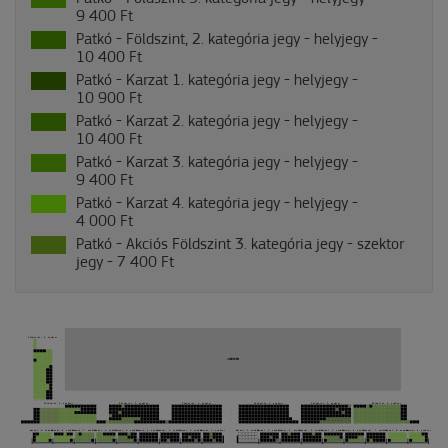
9 400 Ft
Patkó - Földszint, 2. kategória jegy - helyjegy -
10 400 Ft
Patkó - Karzat 1. kategória jegy - helyjegy -
10 900 Ft
Patkó - Karzat 2. kategória jegy - helyjegy -
10 400 Ft
Patkó - Karzat 3. kategória jegy - helyjegy -
9 400 Ft
Patkó - Karzat 4. kategória jegy - helyjegy -
4 000 Ft
Patkó - Akciós Földszint 3. kategória jegy - szektor
jegy -
7 400 Ft
Földszint, 4. szektor
JÁTÉKTÉR
6
5
4
3
2
1
Földszint, 3. szektor
Földszint, 2. szektor
Földszint, 1. szektor
Földszint, 1. szektor
Földszint, 2. szektor
Földszint, 3. szektor
1
2
3
4
5
6
Karzat, 9. szektor
Karzat, 8. szektor
Karzat, 7. szektor
Karzat, 6. szektor
Karzat, 5. szektor
Karzat, 4. szektor
Karzat, 3. szektor
Karzat, 2. szektor
Karzat, 1. szektor
Karzat, 1. szektor
Karzat, 2. szektor
Karzat, 3. szektor
Karzat, 4. szektor
Karzat, 5. szektor
Karzat, 6. szektor
Karzat, 7. szektor
Karzat, 8. szektor
Karzat, 9. szektor
1
2
3