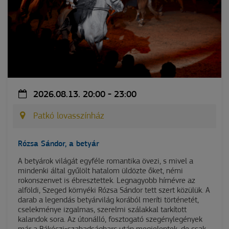
2026.08.13. 20:00 - 23:00
Patkó lovasszínház
Rózsa Sándor, a betyár
A betyárok világát egyféle romantika övezi, s mivel a
mindenki által gyűlölt hatalom üldözte őket, némi
rokonszenvet is ébresztettek. Legnagyobb hírnévre az
alföldi, Szeged környéki Rózsa Sándor tett szert közülük. A
darab a legendás betyárvilág korából meríti történetét,
cselekménye izgalmas, szerelmi szálakkal tarkított
kalandok sora. Az útonálló, fosztogató szegénylegények