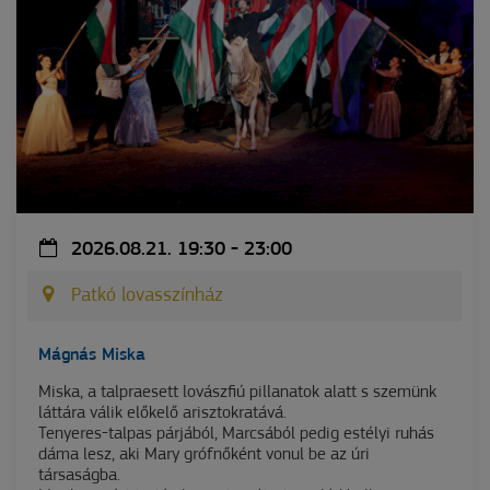
2026.08.21. 19:30 - 23:00
Patkó lovasszínház
Mágnás Miska
Miska, a talpraesett lovászfiú pillanatok alatt s szemünk
láttára válik előkelő arisztokratává.
Tenyeres-talpas párjából, Marcsából pedig estélyi ruhás
dáma lesz, aki Mary grófnőként vonul be az úri
társaságba.