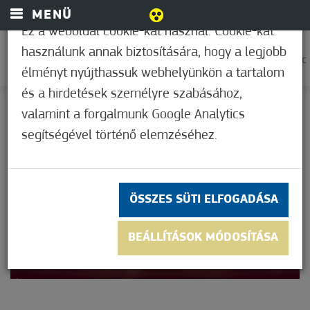
MENÜ
Ez a weboldal cookie-kat használ. Cookie-kat
használunk annak biztosítására, hogy a legjobb
0
27,2°C
élményt nyújthassuk webhelyünkön a tartalom
és a hirdetések személyre szabásához,
valamint a forgalmunk Google Analytics
segítségével történő elemzéséhez.
ÖSSZES SÜTI ELFOGADÁSA
BEÁLLÍTÁSOK MÓDOSÍTÁSA