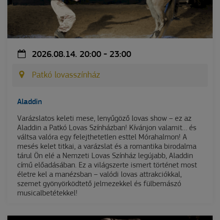
2026.08.14. 20:00 - 23:00
Patkó lovasszínház
Aladdin
Varázslatos keleti mese, lenyűgöző lovas show – ez az
Aladdin a Patkó Lovas Színházban! Kívánjon valamit… és
váltsa valóra egy felejthetetlen esttel Mórahalmon! A
mesés kelet titkai, a varázslat és a romantika birodalma
tárul Ön elé a Nemzeti Lovas Színház legújabb, Aladdin
című előadásában. Ez a világszerte ismert történet most
életre kel a manézsban – valódi lovas attrakciókkal,
szemet gyönyörködtető jelmezekkel és fülbemászó
musicalbetétekkel!