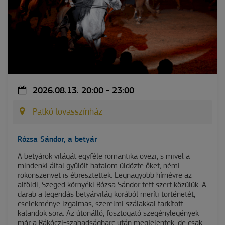
2026.08.13. 20:00 - 23:00
Patkó lovasszínház
Rózsa Sándor, a betyár
A betyárok világát egyféle romantika övezi, s mivel a
mindenki által gyűlölt hatalom üldözte őket, némi
rokonszenvet is ébresztettek. Legnagyobb hírnévre az
alföldi, Szeged környéki Rózsa Sándor tett szert közülük. A
darab a legendás betyárvilág korából meríti történetét,
cselekménye izgalmas, szerelmi szálakkal tarkított
kalandok sora. Az útonálló, fosztogató szegénylegények
már a Rákóczi-szabadságharc után megjelentek, de csak