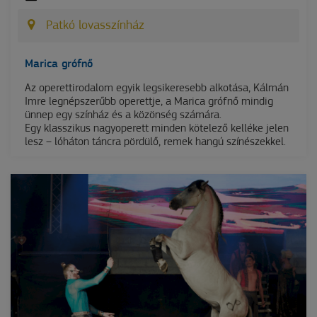
Patkó lovasszínház
Marica grófnő
Az operettirodalom egyik legsikeresebb alkotása, Kálmán
Imre legnépszerűbb operettje, a Marica grófnő mindig
ünnep egy színház és a közönség számára.
Egy klasszikus nagyoperett minden kötelező kelléke jelen
lesz – lóháton táncra pördülő, remek hangú színészekkel.