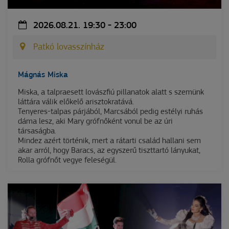
2026.08.21. 19:30 - 23:00
Patkó lovasszínház
Mágnás Miska
Miska, a talpraesett lovászfiú pillanatok alatt s szemünk
láttára válik előkelő arisztokratává.
Tenyeres-talpas párjából, Marcsából pedig estélyi ruhás
dáma lesz, aki Mary grófnőként vonul be az úri
társaságba.
Mindez azért történik, mert a rátarti család hallani sem
akar arról, hogy Baracs, az egyszerű tiszttartó lányukat,
Rolla grófnőt vegye feleségül.