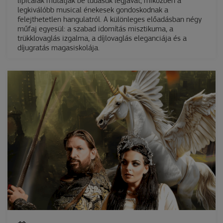
lipicaiak mutatják be tudásuk legjavát, miközben a
legkiválóbb musical énekesek gondoskodnak a
felejthetetlen hangulatról. A különleges előadásban négy
műfaj egyesül: a szabad idomítás misztikuma, a
trükklovaglás izgalma, a díjlovaglás eleganciája és a
díjugratás magasiskolája.