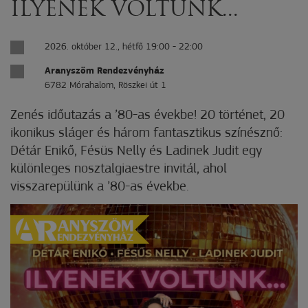
ILYENEK VOLTUNK...
2026. október 12., hétfő 19:00 - 22:00
Aranyszöm Rendezvényház
6782 Mórahalom, Röszkei út 1
Zenés időutazás a ’80-as évekbe! 20 történet, 20
ikonikus sláger és három fantasztikus színésznő:
Détár Enikő, Fésüs Nelly és Ladinek Judit egy
különleges nosztalgiaestre invitál, ahol
visszarepülünk a ’80-as évekbe.