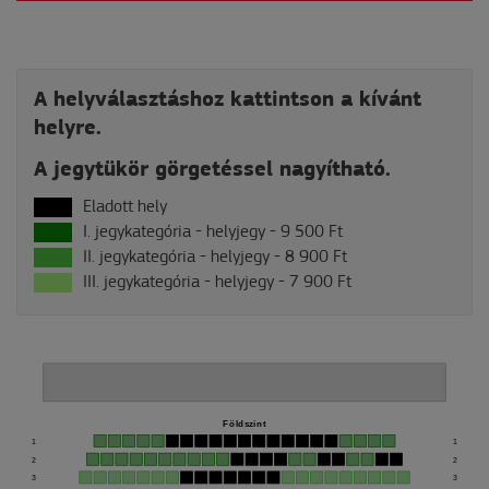
A helyválasztáshoz kattintson a kívánt
helyre.
A jegytükör görgetéssel nagyítható.
Eladott hely
I. jegykategória - helyjegy -
9 500 Ft
II. jegykategória - helyjegy -
8 900 Ft
III. jegykategória - helyjegy -
7 900 Ft
Földszint
1
1
2
2
3
3