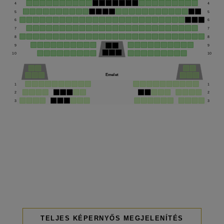
4
4
5
5
6
6
7
7
8
8
9
9
10
10
Emelet
1
1
2
2
3
3
TELJES KÉPERNYŐS MEGJELENÍTÉS