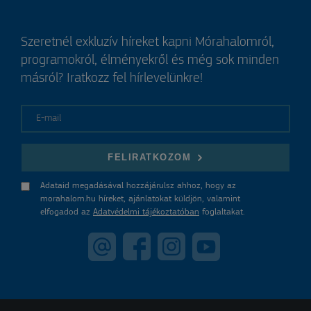
Szeretnél exkluzív híreket kapni Mórahalomról,
programokról, élményekről és még sok minden
másról? Iratkozz fel hírlevelünkre!
E-mail
FELIRATKOZOM
Adataid megadásával hozzájárulsz ahhoz, hogy az
morahalom.hu híreket, ajánlatokat küldjön, valamint
elfogadod az
Adatvédelmi tájékoztatóban
foglaltakat.