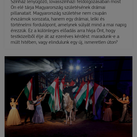
Színház lenyűgöző, lovasszínházi feldolgozásában most
Ön elé tárja Magyarország születésének drámai
pillanatait. Magyarország születése nem csupán
évszámok sorozata, hanem egy drámai, lelki és
történelmi fordulópont, amelynek súlyát mind a mai napig
érezzük. Ez a különleges előadás arra hívja Önt, hogy
testközelből élje át az ezeréves kérdést: maradunk-e a
múlt hitében, vagy elindulunk egy új, ismeretlen úton?