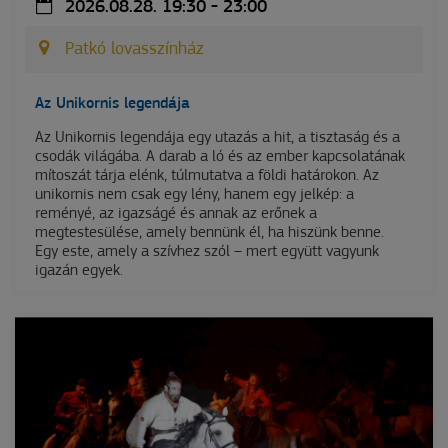
2026.08.28. 19:30 - 23:00
Patkó lovasszínház
Az Unikornis legendája
Az Unikornis legendája egy utazás a hit, a tisztaság és a
csodák világába. A darab a ló és az ember kapcsolatának
mítoszát tárja elénk, túlmutatva a földi határokon. Az
unikornis nem csak egy lény, hanem egy jelkép: a
reményé, az igazságé és annak az erőnek a
megtestesülése, amely bennünk él, ha hiszünk benne.
Egy este, amely a szívhez szól – mert együtt vagyunk
igazán egyek.