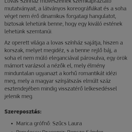
Lovas Színház művészeinek szemkápráztató
mutatványait, a látványos koreográfiákat és a soha
véget nem érő dinamikus forgatagi hangulatot,
biztosak lehetünk benne, hogy egy kiváló estének
lehetünk szemtanúi.
Az operett világa a lovas színház sajátja, hiszen a
korszak, melyet megidéz, s a benne rejlő báj, a
soha el nem múló eleganciával párosulva, egy örök
mámort varázsol a nézők el, mely élmény
minduntalan ugyanazt a korhű romantikát idézi
meg, mely a magyar színjátszás elmúlt száz
esztendejében mindig visszatérő lelkesedéssel
jelenik meg.
Szereposztás:
Marica grófnő: Szűcs Laura