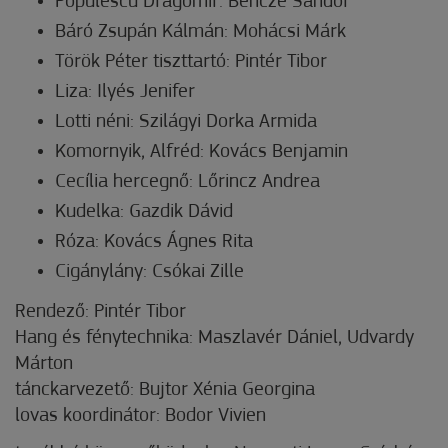
Populescu Dragomir: Bencze Sándor
Báró Zsupán Kálmán: Mohácsi Márk
Török Péter tiszttartó: Pintér Tibor
Liza: Ilyés Jenifer
Lotti néni: Szilágyi Dorka Armida
Komornyik, Alfréd: Kovács Benjamin
Cecília hercegnő: Lőrincz Andrea
Kudelka: Gazdik Dávid
Róza: Kovács Ágnes Rita
Cigánylány: Csókai Zille
Rendező: Pintér Tibor
Hang és fénytechnika: Maszlavér Dániel, Udvardy
Márton
tánckarvezető: Bujtor Xénia Georgina
lovas koordinátor: Bodor Vivien