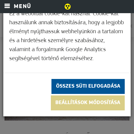
MENÜ
Ez a weboldal cookie-kat használ. Cookie-kat
használunk annak biztosítására, hogy a legjobb
0
27,2°C
élményt nyújthassuk webhelyünkön a tartalom
és a hirdetések személyre szabásához,
valamint a forgalmunk Google Analytics
segítségével történő elemzéséhez.
ÖSSZES SÜTI ELFOGADÁSA
BEÁLLÍTÁSOK MÓDOSÍTÁSA