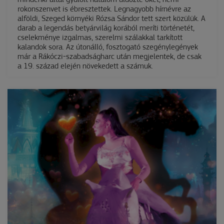
rokonszenvet is ébresztettek. Legnagyobb hírnévre az
alföldi, Szeged környéki Rózsa Sándor tett szert közülük. A
darab a legendás betyárvilág korából meríti történetét,
cselekménye izgalmas, szerelmi szálakkal tarkított
kalandok sora. Az útonálló, fosztogató szegénylegények
már a Rákóczi-szabadságharc után megjelentek, de csak
a 19. század elején növekedett a számuk.