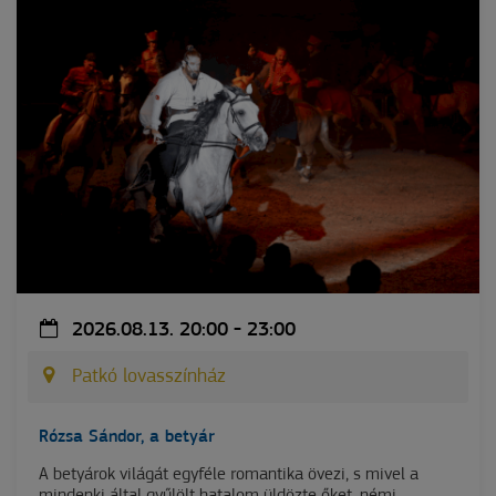
2026.08.13. 20:00 - 23:00
Patkó lovasszínház
Rózsa Sándor, a betyár
A betyárok világát egyféle romantika övezi, s mivel a
mindenki által gyűlölt hatalom üldözte őket, némi