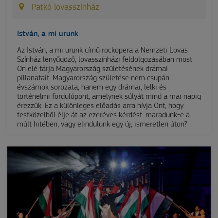
Patkó lovasszínház
István, a mi urunk
Az István, a mi urunk című rockopera a Nemzeti Lovas
Színház lenyűgöző, lovasszínházi feldolgozásában most
Ön elé tárja Magyarország születésének drámai
pillanatait. Magyarország születése nem csupán
évszámok sorozata, hanem egy drámai, lelki és
történelmi fordulópont, amelynek súlyát mind a mai napig
érezzük. Ez a különleges előadás arra hívja Önt, hogy
testközelből élje át az ezeréves kérdést: maradunk-e a
múlt hitében, vagy elindulunk egy új, ismeretlen úton?