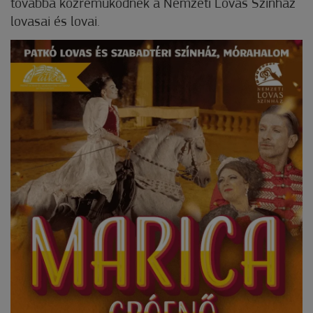
továbbá közreműködnek a Nemzeti Lovas Színház
lovasai és lovai.