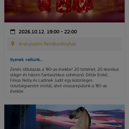
2026.10.12. 19:00 - 22:00
Aranyszöm Rendezvényház
Ilyenek voltunk...
Zenés időutazás a ’80-as évekbe! 20 történet, 20 ikonikus
sláger és három fantasztikus színésznő: Détár Enikő,
Fésüs Nelly és Ladinek Judit egy különleges
nosztalgiaestre invitál, ahol visszarepülünk a ’80-as
évekbe.