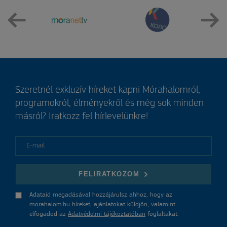
Szeretnél exkluzív híreket kapni Mórahalomról,
programokról, élményekről és még sok minden
másról? Iratkozz fel hírlevelünkre!
E-mail
FELIRATKOZOM
Adataid megadásával hozzájárulsz ahhoz, hogy az
morahalom.hu híreket, ajánlatokat küldjön, valamint
elfogadod az
Adatvédelmi tájékoztatóban
foglaltakat.