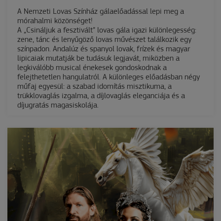
A Nemzeti Lovas Színház gálaelőadással lepi meg a
mórahalmi közönséget!
A „Csináljuk a fesztivált” lovas gála igazi különlegesség:
zene, tánc és lenyűgöző lovas művészet találkozik egy
színpadon. Andalúz és spanyol lovak, frízek és magyar
lipicaiak mutatják be tudásuk legjavát, miközben a
legkiválóbb musical énekesek gondoskodnak a
felejthetetlen hangulatról. A különleges előadásban négy
műfaj egyesül: a szabad idomítás misztikuma, a
trükklovaglás izgalma, a díjlovaglás eleganciája és a
díjugratás magasiskolája.