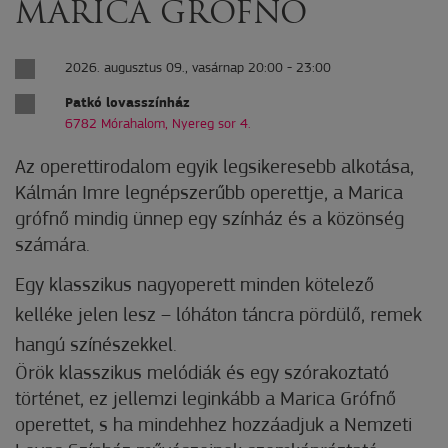
MARICA GRÓFNŐ
2026. augusztus 09., vasárnap 20:00 - 23:00
Patkó lovasszínház
6782 Mórahalom, Nyereg sor 4.
Az operettirodalom egyik legsikeresebb alkotása,
Kálmán Imre legnépszerűbb operettje, a Marica
grófnő mindig ünnep egy színház és a közönség
számára.
Egy klasszikus nagyoperett minden kötelező
kelléke jelen lesz – lóháton táncra pördülő, remek
hangú színészekkel.
Örök klasszikus melódiák és egy szórakoztató
történet, ez jellemzi leginkább a Marica Grófnő
operettet, s ha mindehhez hozzáadjuk a Nemzeti