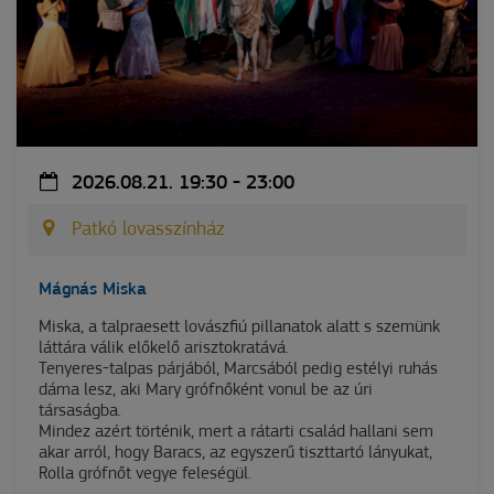
2026.08.21. 19:30 - 23:00
Patkó lovasszínház
Mágnás Miska
Miska, a talpraesett lovászfiú pillanatok alatt s szemünk
láttára válik előkelő arisztokratává.
Tenyeres-talpas párjából, Marcsából pedig estélyi ruhás
dáma lesz, aki Mary grófnőként vonul be az úri
társaságba.
Mindez azért történik, mert a rátarti család hallani sem
akar arról, hogy Baracs, az egyszerű tiszttartó lányukat,
Rolla grófnőt vegye feleségül.