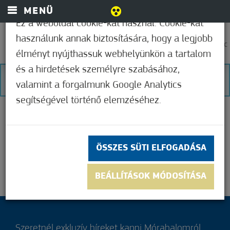
MENÜ
Ez a weboldal cookie-kat használ. Cookie-kat
használunk annak biztosítására, hogy a legjobb
0
30,6°C
élményt nyújthassuk webhelyünkön a tartalom
és a hirdetések személyre szabásához,
NINCS TALÁLAT
valamint a forgalmunk Google Analytics
segítségével történő elemzéséhez.
ÖSSZES SÜTI ELFOGADÁSA
BEÁLLÍTÁSOK MÓDOSÍTÁSA
Szeretnél exkluzív híreket kapni Mórahalomról,