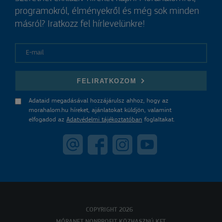
programokról, élményekről és még sok minden
másról? Iratkozz fel hírlevelünkre!
E-mail
FELIRATKOZOM
Adataid megadásával hozzájárulsz ahhoz, hogy az
morahalom.hu híreket, ajánlatokat küldjön, valamint
elfogadod az
Adatvédelmi tájékoztatóban
foglaltakat.
COPYRIGHT 2026
MÓRANET NONPROFIT KÖZHASZNÚ KFT.