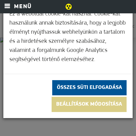
MENÜ
Ez a weboldal cookie-kat használ. Cookie-kat
használunk annak biztosítására, hogy a legjobb
0
37,2°C
élményt nyújthassuk webhelyünkön a tartalom
és a hirdetések személyre szabásához,
valamint a forgalmunk Google Analytics
ARANYSZÖM
segítségével történő elemzéséhez.
RENDEZVÉNYHÁZ
6782 Mórahalom Röszkei út 1
ÖSSZES SÜTI ELFOGADÁSA
Magyarország
BEÁLLÍTÁSOK MÓDOSÍTÁSA