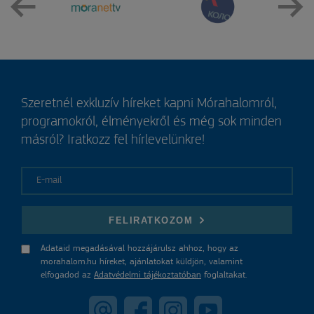
Szeretnél exkluzív híreket kapni Mórahalomról,
programokról, élményekről és még sok minden
másról? Iratkozz fel hírlevelünkre!
E-mail
FELIRATKOZOM
Adataid megadásával hozzájárulsz ahhoz, hogy az
morahalom.hu híreket, ajánlatokat küldjön, valamint
elfogadod az
Adatvédelmi tájékoztatóban
foglaltakat.