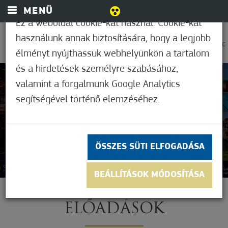
MENÜ
Ez a weboldal cookie-kat használ. Cookie-kat
használunk annak biztosítására, hogy a legjobb
0
27,2°C
élményt nyújthassuk webhelyünkön a tartalom
és a hirdetések személyre szabásához,
valamint a forgalmunk Google Analytics
segítségével történő elemzéséhez.
ÖSSZES SÜTI ELFOGADÁSA
BEÁLLÍTÁSOK MÓDOSÍTÁSA
ELŐADÁSOK