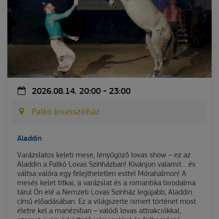
2026.08.14. 20:00 - 23:00
Patkó lovasszínház
Aladdin
Varázslatos keleti mese, lenyűgöző lovas show – ez az
Aladdin a Patkó Lovas Színházban! Kívánjon valamit… és
váltsa valóra egy felejthetetlen esttel Mórahalmon! A
mesés kelet titkai, a varázslat és a romantika birodalma
tárul Ön elé a Nemzeti Lovas Színház legújabb, Aladdin
című előadásában. Ez a világszerte ismert történet most
életre kel a manézsban – valódi lovas attrakciókkal,