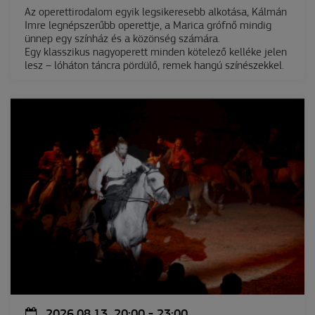
Az operettirodalom egyik legsikeresebb alkotása, Kálmán
Imre legnépszerűbb operettje, a Marica grófnő mindig
ünnep egy színház és a közönség számára.
Egy klasszikus nagyoperett minden kötelező kelléke jelen
lesz – lóháton táncra pördülő, remek hangú színészekkel.
2026.08.13. 20:00 - 23:00