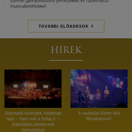
szemet gyönyörködtető jelmezekkel és fülbemászó
musicalbetétekkel!
TOVÁBBI ELŐADÁSOK
HÍREK
Szárnyaló sörények, hatalmas
A varázslat életre kelt
taps – ilyen volt a Szilaj 2. –
Mórahalmon!
Zabolátlan péntek esti
bemutatója!