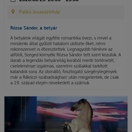
Patkó lovasszínház
Rózsa Sándor, a betyár
A betyárok világát egyféle romantika övezi, s mivel a
mindenki által gyűlölt hatalom üldözte őket, némi
rokonszenvet is ébresztettek. Legnagyobb hírnévre az
alföldi, Szeged környéki Rózsa Sándor tett szert közülük. A
darab a legendás betyárvilág korából meríti történetét,
cselekménye izgalmas, szerelmi szálakkal tarkított
kalandok sora. Az útonálló, fosztogató szegénylegények
már a Rákóczi-szabadságharc után megjelentek, de csak
a 19. század elején növekedett a számuk.