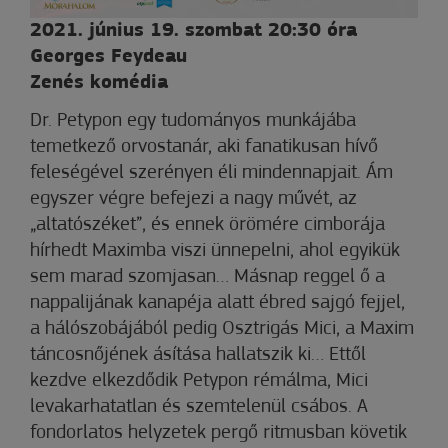
2021. június 19. szombat 20:30 óra
Georges Feydeau
Zenés komédia
Dr. Petypon egy tudományos munkájába
temetkező orvostanár, aki fanatikusan hívő
feleségével szerényen éli mindennapjait. Ám
egyszer végre befejezi a nagy művét, az
„altatószéket”, és ennek örömére cimborája
hírhedt Maximba viszi ünnepelni, ahol egyikük
sem marad szomjasan… Másnap reggel ő a
nappalijának kanapéja alatt ébred sajgó fejjel,
a hálószobájából pedig Osztrigás Mici, a Maxim
táncosnőjének ásítása hallatszik ki… Ettől
kezdve elkezdődik Petypon rémálma, Mici
levakarhatatlan és szemtelenül csábos. A
fondorlatos helyzetek pergő ritmusban követik