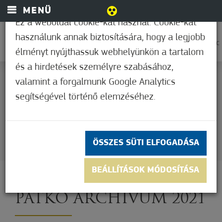
MENÜ
Ez a weboldal cookie-kat használ. Cookie-kat
használunk annak biztosítására, hogy a legjobb
0
21,1°C
élményt nyújthassuk webhelyünkön a tartalom
és a hirdetések személyre szabásához,
Patkó archívum 2024
valamint a forgalmunk Google Analytics
segítségével történő elemzéséhez.
Patkó archívum 2023
Patkó archívum 2022
ÖSSZES SÜTI ELFOGADÁSA
Patkó archívum 2021
BEÁLLÍTÁSOK MÓDOSÍTÁSA
PATKÓ ARCHÍVUM 2021