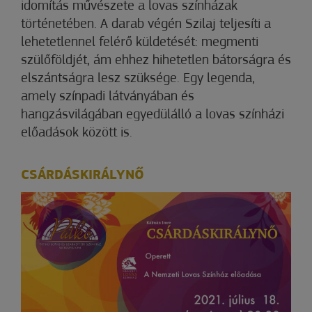
idomítás művészete a lovas színházak
történetében. A darab végén Szilaj teljesíti a
lehetetlennel felérő küldetését: megmenti
szülőföldjét, ám ehhez hihetetlen bátorságra és
elszántságra lesz szüksége. Egy legenda,
amely színpadi látványában és
hangzásvilágában egyedülálló a lovas színházi
előadások között is.
CSÁRDÁSKIRÁLYNŐ