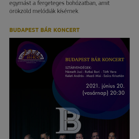
egymást a fergeteges bohózatban, amit
örökzöld melódiák kísérnek.
BUDAPEST BÁR KONCERT