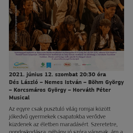
2021. június 12. szombat 20:30 óra
Dés László – Nemes István – Böhm György
– Korcsmáros György – Horváth Péter
Musical
Az egyre csak pusztuló világ romjai között
jókedvű gyermekek csapatokba verődve
küzdenek az életben maradásért. Szeretetre,
gondoskodásra, néhány jó szóra vágynak, ám a