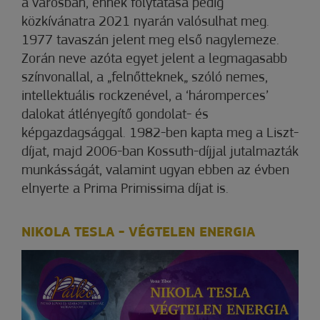
a városban, ennek folytatása pedig
közkívánatra 2021 nyarán valósulhat meg.
1977 tavaszán jelent meg első nagylemeze.
Zorán neve azóta egyet jelent a legmagasabb
színvonallal, a „felnőtteknek„ szóló nemes,
intellektuális rockzenével, a ‘háromperces’
dalokat átlényegítő gondolat- és
képgazdagsággal. 1982-ben kapta meg a Liszt-
díjat, majd 2006-ban Kossuth-díjjal jutalmazták
munkásságát, valamint ugyan ebben az évben
elnyerte a Prima Primissima díjat is.
NIKOLA TESLA - VÉGTELEN ENERGIA