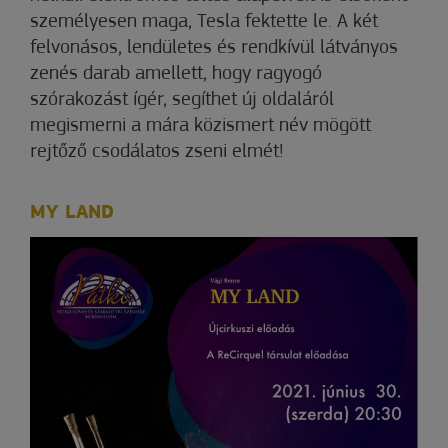
személyesen maga, Tesla fektette le. A két
felvonásos, lendületes és rendkívül látványos
zenés darab amellett, hogy ragyogó
szórakozást ígér, segíthet új oldaláról
megismerni a mára közismert név mögött
rejtőző csodálatos zseni elmét!
MY LAND