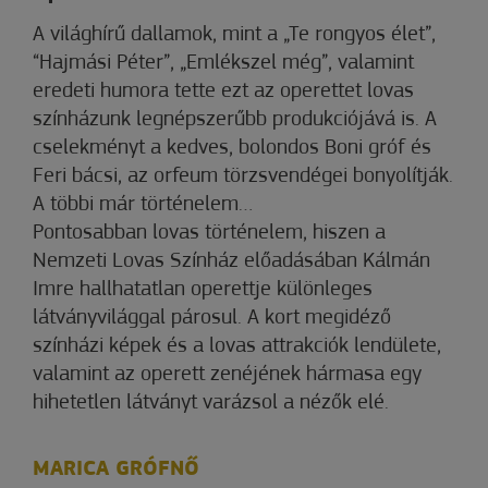
A világhírű dallamok, mint a „Te rongyos élet”,
“Hajmási Péter”, „Emlékszel még”, valamint
eredeti humora tette ezt az operettet lovas
színházunk legnépszerűbb produkciójává is. A
cselekményt a kedves, bolondos Boni gróf és
Feri bácsi, az orfeum törzsvendégei bonyolítják.
A többi már történelem…
Pontosabban lovas történelem, hiszen a
Nemzeti Lovas Színház előadásában Kálmán
Imre hallhatatlan operettje különleges
látványvilággal párosul. A kort megidéző
színházi képek és a lovas attrakciók lendülete,
valamint az operett zenéjének hármasa egy
hihetetlen látványt varázsol a nézők elé.
MARICA GRÓFNŐ