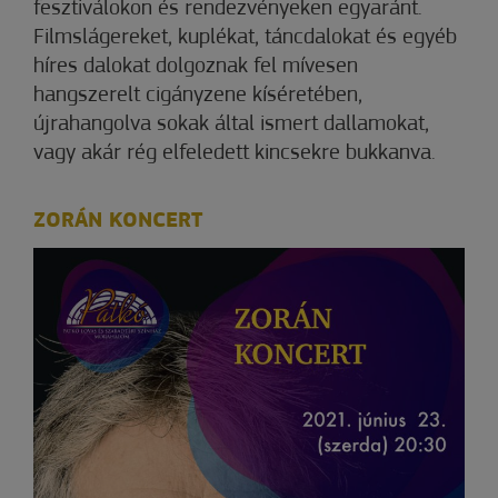
fesztiválokon és rendezvényeken egyaránt.
Filmslágereket, kuplékat, táncdalokat és egyéb
híres dalokat dolgoznak fel mívesen
hangszerelt cigányzene kíséretében,
újrahangolva sokak által ismert dallamokat,
vagy akár rég elfeledett kincsekre bukkanva.
ZORÁN KONCERT