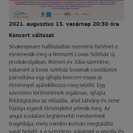
2021. augusztus 15. vasárnap 20:30 óra
Koncert változat
Shakespeare hallhatatlan szerelmi történet e
elevenedik meg a Nemzeti Lovas Színház új
produkciójában. Rómeó és Júlia szerelme,
valamint a lovas színház lovainak csodálatos
párosítása egy újfajta koncert-musical
élménnyel ajándékozza meg nézőit. Egy
szerelem történetének izgalmas, újfajta
feldolgozása az előadás, ahol látvány és zene
fúziója egyedi élményként jelenik meg. Az
angol irodalom leghíresebb mesterének
tragédiája, mely minden korban megtalálta
saját helyét, s a szerelem, valamint a viszály és