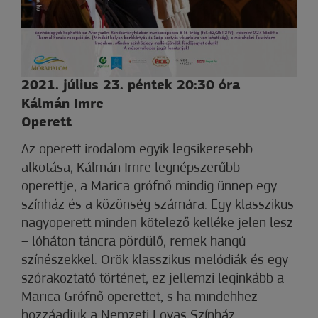
2021. július 23. péntek 20:30 óra
Kálmán Imre
Operett
Az operett irodalom egyik legsikeresebb
alkotása, Kálmán Imre legnépszerűbb
operettje, a Marica grófnő mindig ünnep egy
színház és a közönség számára. Egy klasszikus
nagyoperett minden kötelező kelléke jelen lesz
– lóháton táncra pördülő, remek hangú
színészekkel. Örök klasszikus melódiák és egy
szórakoztató történet, ez jellemzi leginkább a
Marica Grófnő operettet, s ha mindehhez
hozzáadjuk a Nemzeti Lovas Színház