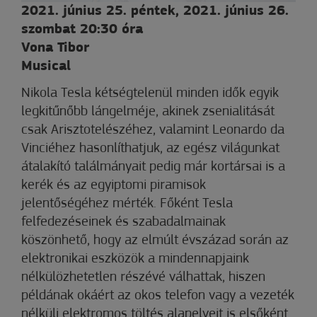
2021. június 25. péntek, 2021. június 26.
szombat 20:30 óra
Vona Tibor
Musical
Nikola Tesla kétségtelenül minden idők egyik
legkitűnőbb lángelméje, akinek zsenialitását
csak Arisztotelészéhez, valamint Leonardo da
Vinciéhez hasonlíthatjuk, az egész világunkat
átalakító találmányait pedig már kortársai is a
kerék és az egyiptomi piramisok
jelentőségéhez mérték. Főként Tesla
felfedezéseinek és szabadalmainak
köszönhető, hogy az elmúlt évszázad során az
elektronikai eszközök a mindennapjaink
nélkülözhetetlen részévé válhattak, hiszen
példának okáért az okos telefon vagy a vezeték
nélküli elektromos töltés alapelveit is elsőként