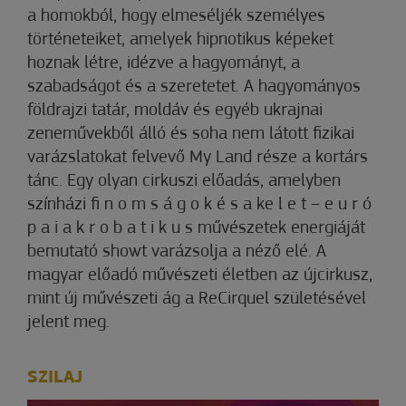
a homokból, hogy elmeséljék személyes
történeteiket, amelyek hipnotikus képeket
hoznak létre, idézve a hagyományt, a
szabadságot és a szeretetet. A hagyományos
földrajzi tatár, moldáv és egyéb ukrajnai
zeneművekből álló és soha nem látott fizikai
varázslatokat felvevő My Land része a kortárs
tánc. Egy olyan cirkuszi előadás, amelyben
színházi fi n o m s á g o k é s a ke l e t – e u r ó
p a i a k r o b a t i k u s művészetek energiáját
bemutató showt varázsolja a néző elé. A
magyar előadó művészeti életben az újcirkusz,
mint új művészeti ág a ReCirquel születésével
jelent meg.
SZILAJ