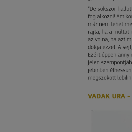
“De sokszor hallot
foglalkozni! Amiko
már nem lehet megv
rajta, ha a múltat
az volna, ha azt m
dolga ezzel. A sej
Ezért éppen annyir
jelen szempontjábó
jelenben élhessünk”
megszokott lebilin
VADAK URA -