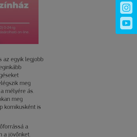
s az egyik legjobb
leginkább
ggéseket
elégszik meg
 a mélyére ás.
sokan meg
up komikusként is
rőforrássá a
n a jövőnket.