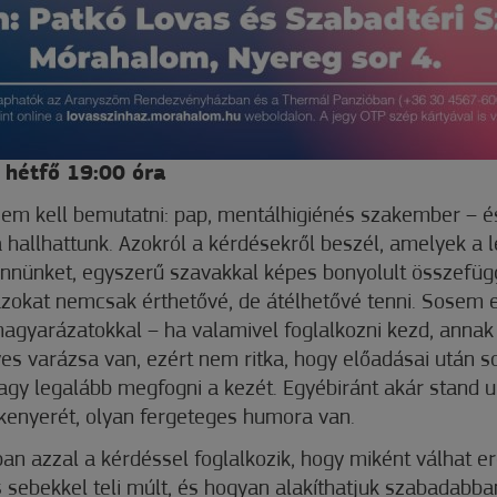
 hétfő 19:00 óra
sem kell bemutatni: pap, mentálhigiénés szakember – é
a hallhattunk. Azokról a kérdésekről beszél, amelyek a 
ennünket, egyszerű szavakkal képes bonyolult összefü
 azokat nemcsak érthetővé, de átélhetővé tenni. Sosem 
magyarázatokkal – ha valamivel foglalkozni kezd, annak
s varázsa van, ezért nem ritka, hogy előadásai után 
vagy legalább megfogni a kezét. Egyébiránt akár stand 
enyerét, olyan fergeteges humora van.
an azzal a kérdéssel foglalkozik, hogy miként válhat e
sebekkel teli múlt, és hogyan alakíthatjuk szabadabba