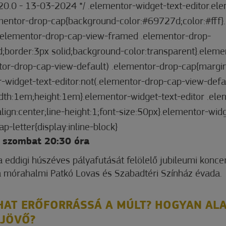
.20.0 - 13-03-2024 */ .elementor-widget-text-editor.el
mentor-drop-cap{background-color:#69727d;color:#fff}
r.elementor-drop-cap-view-framed .elementor-drop-
;border:3px solid;background-color:transparent}.eleme
ntor-drop-cap-view-default) .elementor-drop-cap{margi
-widget-text-editor:not(.elementor-drop-cap-view-defa
idth:1em;height:1em}.elementor-widget-text-editor .ele
-align:center;line-height:1;font-size:50px}.elementor-wid
p-letter{display:inline-block}
. szombat 20:30 óra
a eddigi húszéves pályafutását felölelő jubileumi koncer
 mórahalmi Patkó Lovas és Szabadtéri Színház évada.
AT ERŐFORRÁSSÁ A MÚLT? HOGYAN AL
 JÖVŐ?