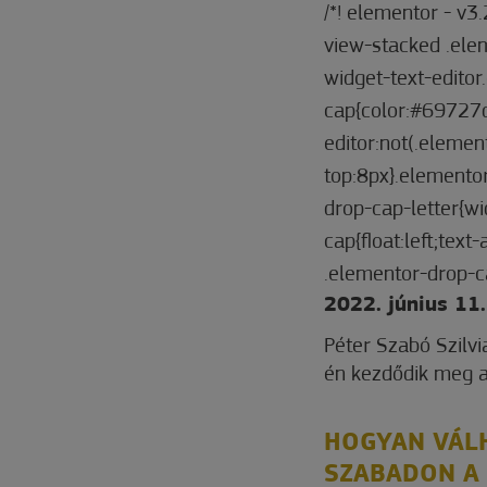
/*! elementor - v3
view-stacked .ele
widget-text-edito
cap{color:#69727d
editor:not(.eleme
top:8px}.elementor
drop-cap-letter{w
cap{float:left;text
.elementor-drop-ca
2022. június 11
Péter Szabó Szilvi
én kezdődik meg a
HOGYAN VÁLH
SZABADON A