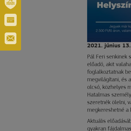
SZT.
ERZSÉBET
GYÓGYFÜRDŐ
VÁROS-
ÉS
TURISZTIKAI
KÁRTYA
2021. június 13.
IRATKOZZON
FEL
Pál Feri senkinek 
HÍRLEVELÜNKRE
előadó, akit valah
foglalkoztatnak b
megvilágítani, és
olcsó, közhelyes 
Hatalmas személye
szeretnék ölelni, 
megkereshetné a k
Aktuális előadásáb
gyakran fájdalmas 