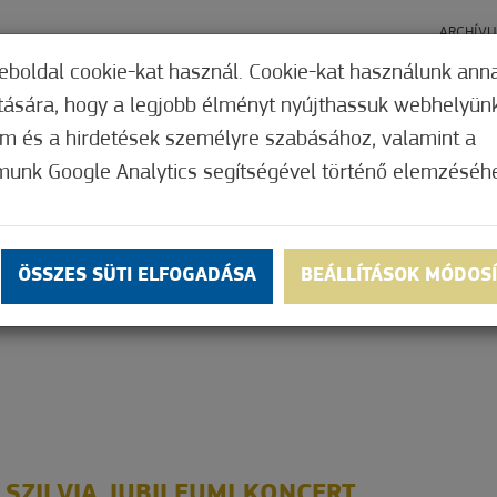
ARCHÍV
eboldal cookie-kat használ. Cookie-kat használunk ann
ítására, hogy a legjobb élményt nyújthassuk webhelyün
HÍREK
ELŐADÁSOK
om és a hirdetések személyre szabásához, valamint a
2024
Patkó archívum 2023
Patkó archívum 2022
Pat
munk Google Analytics segítségével történő elemzéséh
ÖSSZES SÜTI ELFOGADÁSA
BEÁLLÍTÁSOK MÓDOS
Ó ARCHÍVUM 202
 SZILVIA JUBILEUMI KONCERT