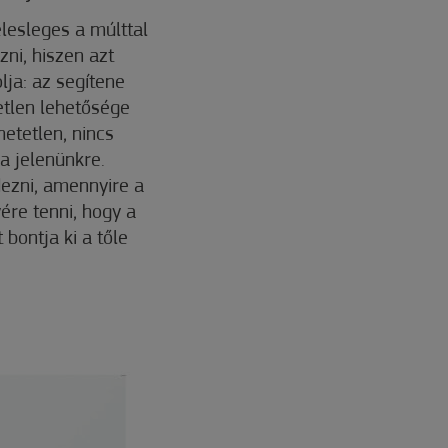
elesleges a múlttal
zni, hiszen azt
lja: az segítene
yetlen lehetősége
hetetlen, nincs
 a jelenünkre.
dezni, amennyire a
ére tenni, hogy a
 bontja ki a tőle