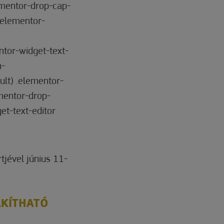
ementor-drop-cap-
.elementor-
ntor-widget-text-
n-
ult) .elementor-
mentor-drop-
get-text-editor
tjével június 11-
AKÍTHATÓ