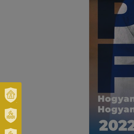
VÁROSUNK
ÉS
TÉRSÉGÜNK
MÓRAHALOM
TURISZTIKA