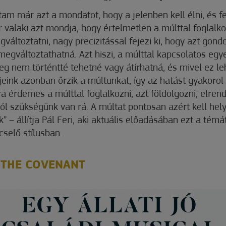
tam már azt a mondatot, hogy a jelenben kell élni, és f
r valaki azt mondja, hogy értelmetlen a múlttal foglalko
áltoztatni, nagy precizitással fejezi ki, hogy azt gondo
 megváltoztathatná. Azt hiszi, a múlttal kapcsolatos eg
eg nem történtté tehetné vagy átírhatná, és mivel ez le
tjeink azonban őrzik a múltunkat, így az hatást gyakorol
a érdemes a múlttal foglalkozni, azt földolgozni, elren
l szükségünk van rá. A múltat pontosan azért kell hely
 – állítja Pál Feri, aki aktuális előadásában ezt a témát
cselő stílusban.
 THE COVENANT